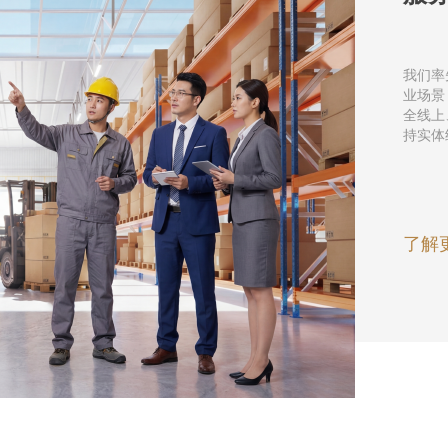
率的公告
我们率
业场景
明公告
全线上
持实体
了解