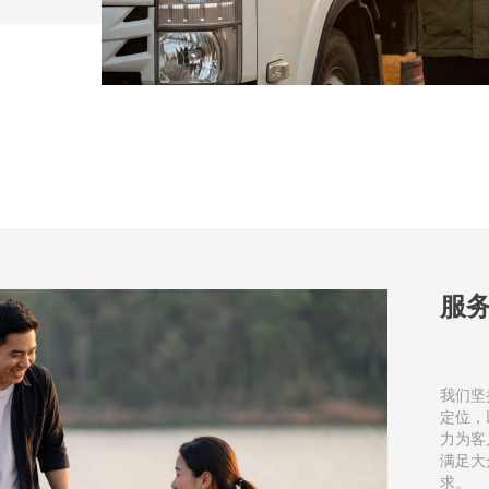
服
我们坚
定位，
力为客
满足大
求。