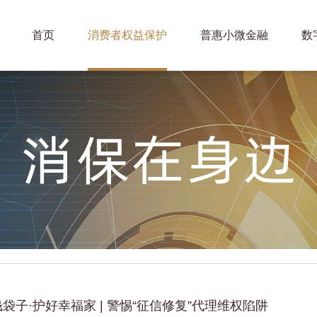
首页
消费者权益保护
普惠小微金融
数
袋子·护好幸福家 | 警惕“征信修复”代理维权陷阱